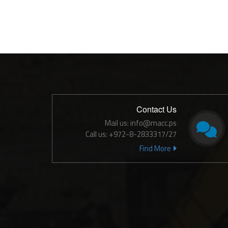
Contact Us
Mail us: info@macc.ps
Call us: +972-8-2833317/27
Find More