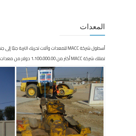
المعدات
أسطول شركة MACC للمعدات وآلات تحريك التربة جنبًا إلى جنب مع فريق العمل المختار خصيصًا يضع الشركة في المقدمة على المقاولين الآخرين.
تمتلك شركة MACC أكثر من 1،100،000.00 دولار من معدات البناء ، وهي جاهزة لاستخدام أي آلة مطلوبة لتنفيذ المشروع.