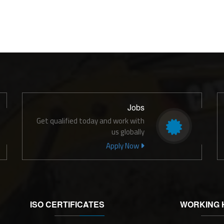
Jobs
Get qualified today and work with
us globally
Apply Now
ISO CERTIFICATES
WORKING 