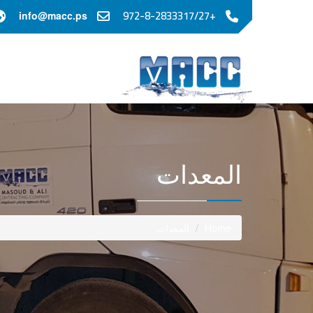
+972-8-2833317/27
info@macc.ps
المعدات
المعدات
Home